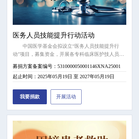
医务人员技能提升行动活动
中国医学基金会拟设立“医务人员技能提升行
动”项目，募集资金，开展各专科临床医护技人员的
技能培训，可采取线上线下相结合的培训方式。专
募捐方案备案编号：5310000050001146XNA25001
科包括：糖尿病、肿瘤、专科护理、妇科、儿科、
起止时间：2025年05月19日 至 2027年05月19日
眼科、神外、心血管等培训。主要是我国老年医学
科、专科临床医护人员培养。项目资助医务人员进
行公益培训的公益活动，提高临床医生诊疗技术和
我要捐款
开展
活动
护士的护理水平，促进我国医学公益培训活动发
展，通过公益培训活动，着力打造医务人员技能培
训体系，不断推动医学进步与创新，进一步提高医
务工作者诊治和服务水平。