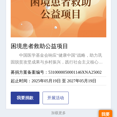
困境患者救助公益项目
中国医学基金会响应“健康中国”战略，助力巩
固脱贫攻坚成果与乡村振兴，践行社会主义核心价
值观，顺应中国式现代化进程，旨在为困境患者缓
募捐方案备案编号：5310000050001146XNA25002
解经济与身心双重压力，防止因病致贫、返贫，促
起止时间：2025年05月19日 至 2027年05月19日
进社会公平。现在针对困境患者帮扶，通过线上线
下募捐筹集资金，联合各方力量开展帮扶活动。
我要捐款
开展
活动
加载更多
我要